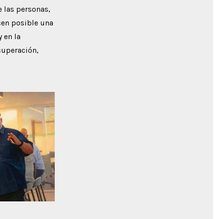
 las personas,
cen posible una
 en la
cuperación,