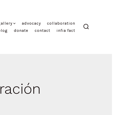
allery
advocacy
collaboration
blog
donate
contact
infia fact
search
toggle
ración