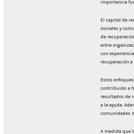
importancia fun
El capital de r
sociales y comu
de recuperació
entre organizac
con experiencia
recuperación a 
Estos enfoques
contribuido a f
resultados de r
a la ayuda. Ad
comunidades má
A medida que la