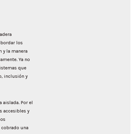
dadera
abordar los
n y la manera
vamente. Ya no
sistemas que
, inclusión y
aislada. Por el
 accesibles y
los
n cobrado una