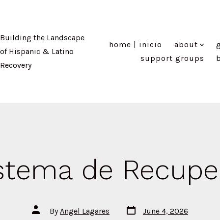
Building the Landscape
home | inicio
about
g
of Hispanic & Latino
support groups
Recovery
stema de Recupe
Post
Post
By
Angel Lagares
June 4, 2026
date
author