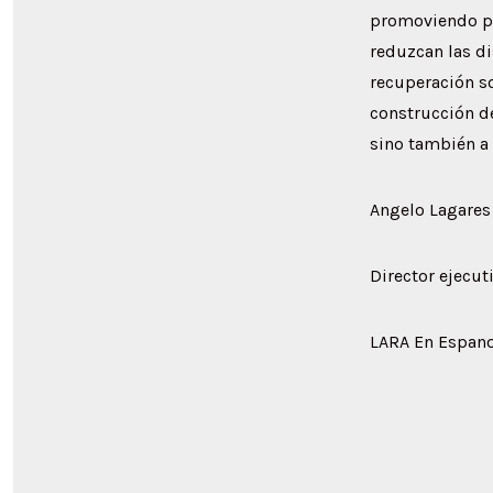
promoviendo po
reduzcan las di
recuperación sos
construcción de
sino también a 
Angelo Lagares
Director ejecut
LARA En Espano