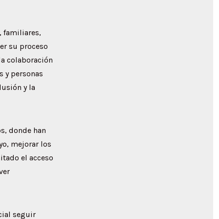
 familiares,
ner su proceso
la colaboración
as y personas
lusión y la
os, donde han
yo, mejorar los
itado el acceso
ver
ial seguir