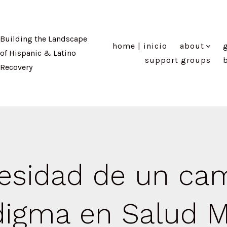
Building the Landscape
home | inicio
about
g
of Hispanic & Latino
support groups
Recovery
esidad de un ca
digma en Salud M