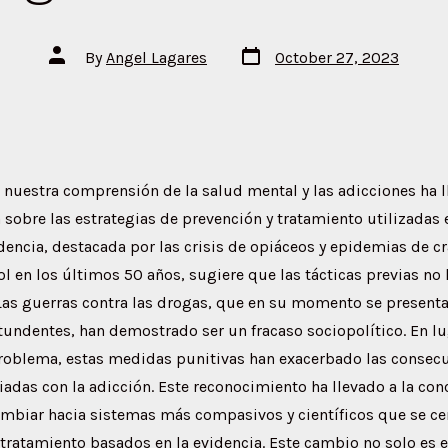
Post
Post
By
Angel Lagares
October 27, 2023
date
author
 nuestra comprensión de la salud mental y las adicciones ha 
ca sobre las estrategias de prevención y tratamiento utilizadas 
dencia, destacada por las crisis de opiáceos y epidemias de c
ol en los últimos 50 años, sugiere que las tácticas previas no 
 Las guerras contra las drogas, que en su momento se presen
tundentes, han demostrado ser un fracaso sociopolítico. En l
problema, estas medidas punitivas han exacerbado las consecu
iadas con la adicción. Este reconocimiento ha llevado a la co
mbiar hacia sistemas más compasivos y científicos que se cen
 tratamiento basados en la evidencia. Este cambio no solo es e