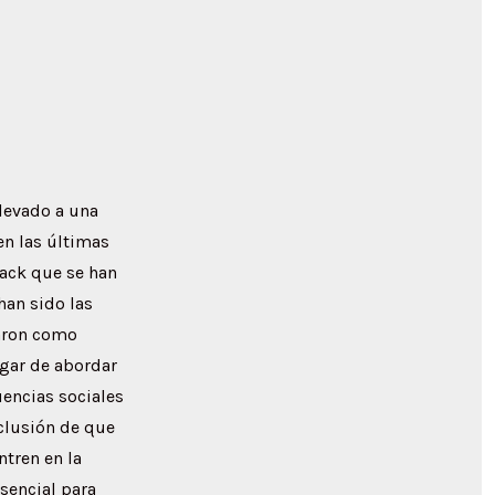
llevado a una
en las últimas
rack que se han
han sido las
taron como
ugar de abordar
encias sociales
nclusión de que
tren en la
sencial para