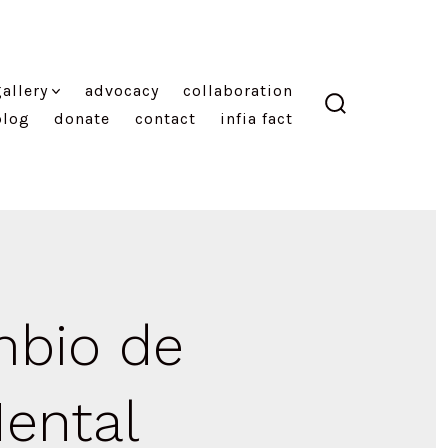
allery
advocacy
collaboration
blog
donate
contact
infia fact
search
toggle
mbio de
ental