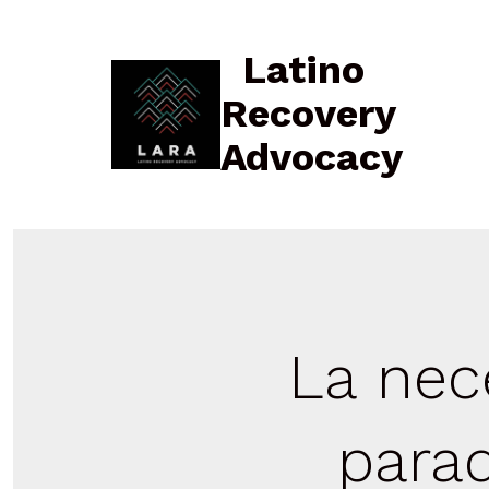
Skip
to
Latino
content
Recovery
Advocacy
La nec
para